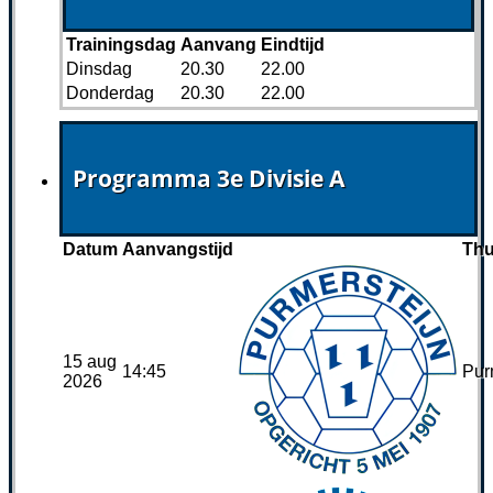
Trainingsdag
Aanvang
Eindtijd
Dinsdag
20.30
22.00
Donderdag
20.30
22.00
Programma 3e Divisie A
Datum
Aanvangstijd
Thu
15 aug
14:45
Pur
2026