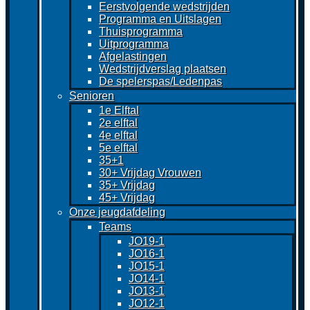
Eerstvolgende wedstrijden
Programma en Uitslagen
Thuisprogramma
Uitprogramma
Afgelastingen
Wedstrijdverslag plaatsen
De spelerspas/Ledenpas
Senioren
1e Elftal
2e elftal
4e elftal
5e elftal
35+1
30+ Vrijdag Vrouwen
35+ Vrijdag
45+ Vrijdag
Onze jeugdafdeling
Teams
JO19-1
JO16-1
JO15-1
JO14-1
JO13-1
JO12-1