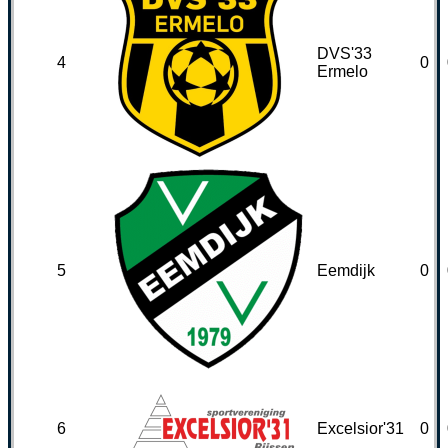
DVS'33
4
0
Ermelo
5
Eemdijk
0
6
Excelsior'31
0