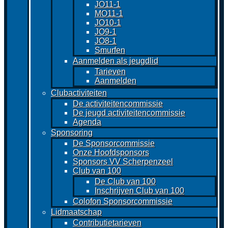
JO11-1
MO11-1
JO10-1
JO9-1
JO8-1
Smurfen
Aanmelden als jeugdlid
Tarieven
Aanmelden
Clubactiviteiten
De activiteitencommissie
De jeugd activiteitencommissie
Agenda
Sponsoring
De Sponsorcommissie
Onze Hoofdsponsors
Sponsors VV Scherpenzeel
Club van 100
De Club van 100
Inschrijven Club van 100
Colofon Sponsorcommissie
Lidmaatschap
Contributietarieven