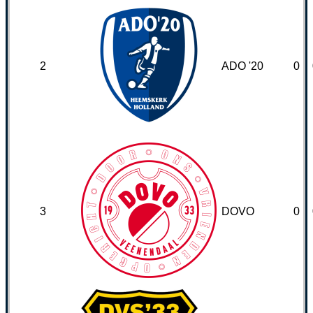
2
ADO '20
0
3
DOVO
0