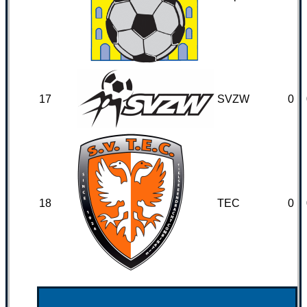
17
SVZW
0
18
TEC
0