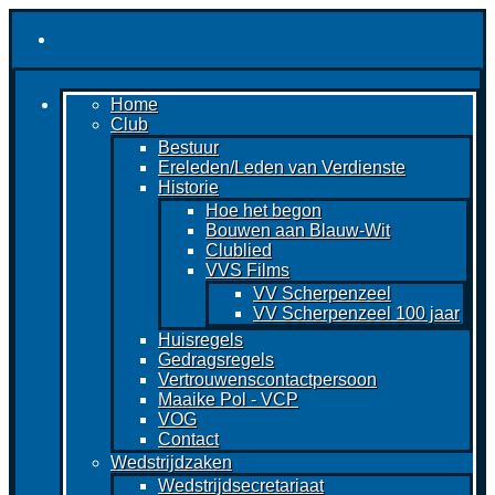
Home
Club
Bestuur
Ereleden/Leden van Verdienste
Historie
Hoe het begon
Bouwen aan Blauw-Wit
Clublied
VVS Films
VV Scherpenzeel
VV Scherpenzeel 100 jaar
Huisregels
Gedragsregels
Vertrouwenscontactpersoon
Maaike Pol - VCP
VOG
Contact
Wedstrijdzaken
Wedstrijdsecretariaat